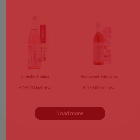
Umeshu + Shiso
Red Sweet Futsushu
€
35,00
€
16,00
incl. btw
incl. btw
Load more