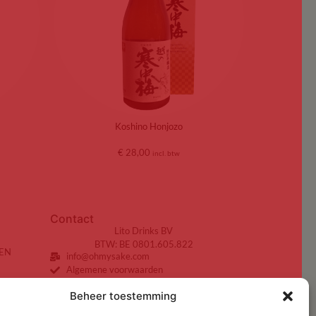
Koshino Honjozo
€
28,00
incl. btw
Contact
Lito Drinks BV
BTW: BE 0801.605.822
EN
info@ohmysake.com
Algemene voorwaarden
Beheer toestemming