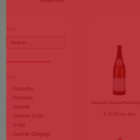
Verwijder filters
Zoek
Soort
Futsushu
Honjozo
Junmai
€
47,50
incl. btw
Junmai Ginjo
Ginjo
Junmai Daiginjo