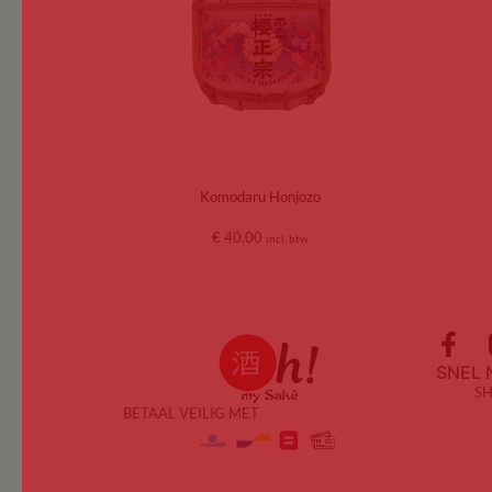
Komodaru Honjozo
€
40,00
incl. btw
SNEL 
S
BETAAL VEILIG MET