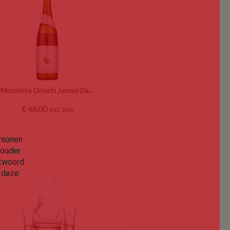
Morishima Omachi Junmai Daiginjo
€
48,00
incl. btw
rsonen
 ouder
ntwoord
u deze