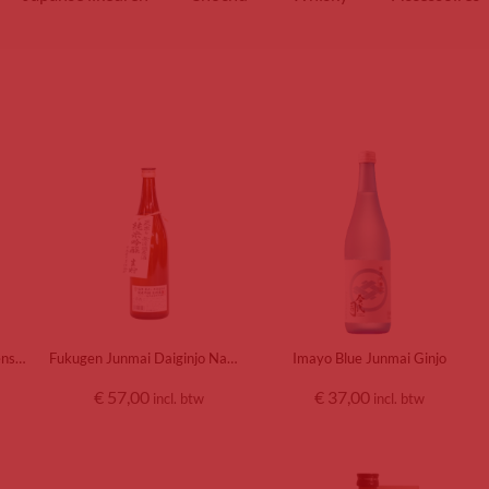
Fukumimi Junmai Nama Genshu
Fukugen Junmai Daiginjo Nama Genshu Muroka
Imayo Blue Junmai Ginjo
€
57,00
€
37,00
incl. btw
incl. btw