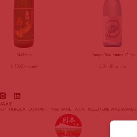
Maihime
Imayo Blue Junmai Ginjo
€
38,00
€
37,00
incl. btw
incl. btw
NAAR
HOP
HORECA
CONTACT
INSPIRATIE
WIJN
ALGEMENE VOORWAARD