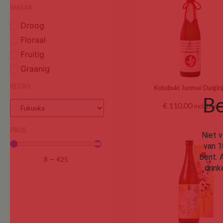
SMAAK
Droog
Floraal
Fruitig
Graanig
REGIO
Kotobuki Junmai Daigin
Be
€
110,00
incl. btw
PRIJS
Niet v
van 1
bent. 
8
—
425
drink