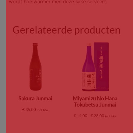
wordt hoe warmer men deze saké serveert.
Gerelateerde producten
Sakura Junmai
Miyamizu No Hana
Tokubetsu Junmai
€
35,00
incl. btw
€
14,00
-
€
28,00
incl. btw