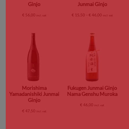
Ginjo
Junmai Ginjo
€
56,00
€
15,50
–
€
46,00
incl. vat
incl. vat
Morishima
Fukugen Junmai Ginjo
Yamadanishiki Junmai
Nama Genshu Muroka
Ginjo
€
46,00
incl. vat
€
47,50
incl. vat