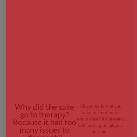
Why did the sake
Fill out the form if you
go to therapy?
want to learn more
about saké? it’s brewing
Because it had too
with exciting details just
many issues to
for you!