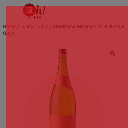
Home
/
Junmai Ginjo
/ Morishima Miyamanishiki Junmai
Ginjo