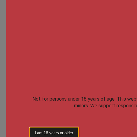
Not for persons under 18 years of age.
This websi
minors. We support responsibl
I am 18 years or older