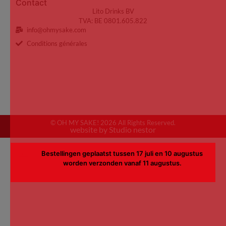
Contact
Lito Drinks BV
TVA: BE 0801.605.822
info@ohmysake.com
Conditions générales
© OH MY SAKE! 2026 All Rights Reserved.
website by Studio nestor
Bestellingen geplaatst tussen 17 juli en 10 augustus
worden verzonden vanaf 11 augustus.